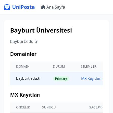
UniPosta
Ana Sayfa
Bayburt Üniversitesi
bayburt.edu.tr
Domainler
DOMAIN
DURUM
İŞLEMLER
bayburt.edu.tr
MX Kayıtları
Primary
MX Kayıtları
ÖNCELIK
SUNUCU
SAĞLAYICI