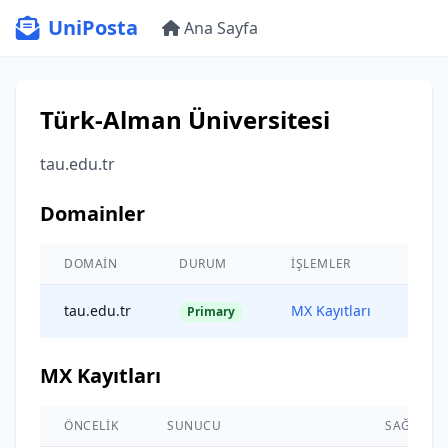
UniPosta
Ana Sayfa
Türk-Alman Üniversitesi
tau.edu.tr
Domainler
DOMAIN
DURUM
İŞLEMLER
tau.edu.tr
MX Kayıtları
Primary
MX Kayıtları
ÖNCELIK
SUNUCU
SAĞLAYIC